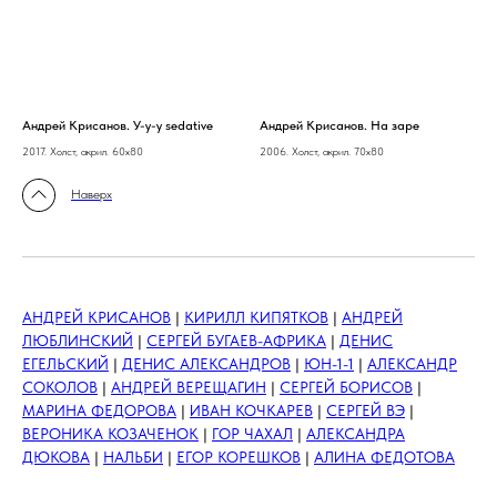
Андрей Крисанов. У-у-у sedative
Андрей Крисанов. На заре
2017. Холст, акрил. 60х80
2006. Холст, акрил. 70х80
Наверх
АНДРЕЙ КРИСАНОВ
|
КИРИЛЛ КИПЯТКОВ
|
АНДРЕЙ
ЛЮБЛИНСКИЙ
|
СЕРГЕЙ БУГАЕВ-АФРИКА
|
ДЕНИС
ЕГЕЛЬСКИЙ
|
ДЕНИС АЛЕКСАНДРОВ
|
ЮН-1-1
|
АЛЕКСАНДР
СОКОЛОВ
|
АНДРЕЙ ВЕРЕЩАГИН
|
СЕРГЕЙ БОРИСОВ
|
МАРИНА ФЕДОРОВА
| ​
ИВАН КОЧКАРЕВ
|
СЕРГЕЙ ВЭ
|
ВЕРОНИКА КОЗАЧЕНОК
|
ГОР ЧАХАЛ
|
АЛЕКСАНДРА
ДЮКОВА
|
НАЛЬБИ
|
ЕГОР КОРЕШКОВ
|
АЛИНА ФЕДОТОВА