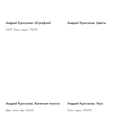
Андрей Крисанов. Штрафной
Андрей Крисанов. Цветы
2018. Холст, акрил. 70х90
Андрей Крисанов. Взлетная полоса
Андрей Крисанов. Утро
Дер., холст, акр. 60х50
Холст, акрил. 80х90