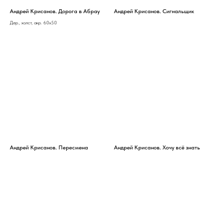
Андрей Крисанов. Дорога в Абрау
Андрей Крисанов. Сигнальщик
Дер., холст, акр. 60х50
Андрей Крисанов. Пересмена
Андрей Крисанов. Хочу всё знать