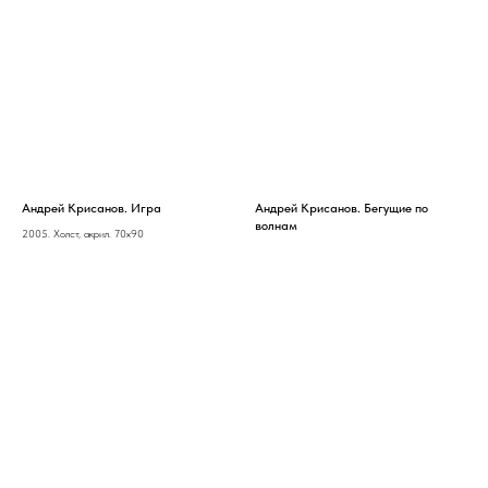
Андрей Крисанов. Игра
Андрей Крисанов. Бегущие по
волнам
2005. Холст, акрил. 70х90