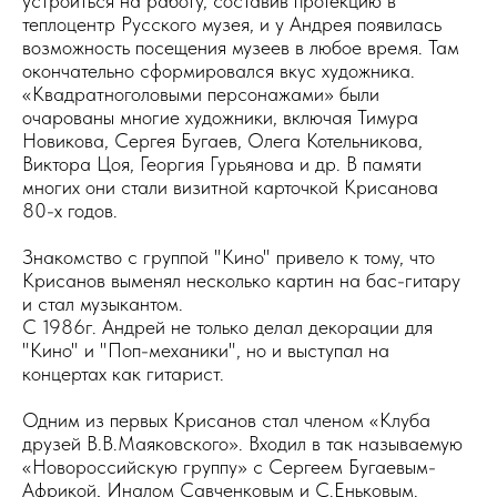
устроиться на работу, составив протекцию в
теплоцентр Русского музея, и у Андрея появилась
возможность посещения музеев в любое время. Там
окончательно сформировался вкус художника.
«Квадратноголовыми персонажами» были
очарованы многие художники, включая
Тимура
Новикова, Сергея Бугаев, Олега Котельникова,
Виктора Цоя, Георгия Гурьянова и др. В памяти
многих они стали визитной карточкой Крисанова
80-х годов.
Знакомство с группой "Кино" привело к тому, что
Крисанов выменял несколько картин на бас-гитару
и стал музыкантом.
С 1986г. Андрей не только делал декорации для
"Кино" и "Поп-механики", но и выступал на
концертах как гитарист.
Одним из первых Крисанов стал членом «Клуба
друзей В.В.Маяковского». Входил в так называемую
«Новороссийскую группу» с Сергеем Бугаевым-
Африкой, Иналом Савченковым и С.Еньковым.