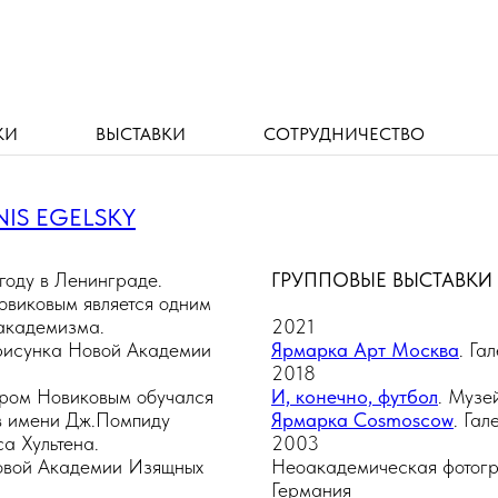
КИ
ВЫСТАВКИ
СОТРУДНИЧЕСТВО
NIS EGELSKY
году в Ленинграде.
ГРУППОВЫЕ ВЫСТАВКИ
овиковым является одним
оакадемизма.
2021
рисунка Новой Академии
Ярмарка Арт Москва
. Га
2018
уром Новиковым обучался
И, конечно, футбол
. Музе
в имени Дж.Помпиду
Ярмарка Cosmoscow
. Га
а Хультена.
2003
овой Академии Изящных
Неоакадемическая фотогра
Германия