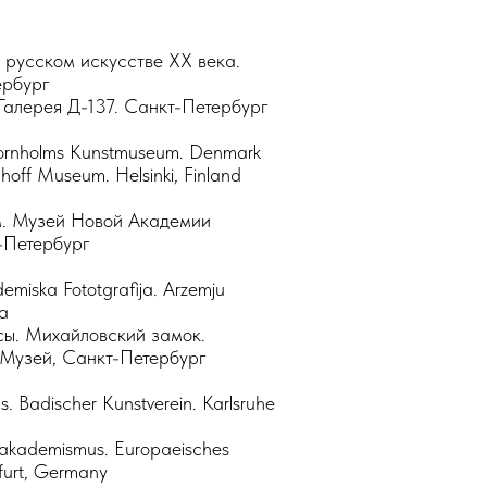
русском искусстве XX века.
ербург
 Галерея Д-137. Санкт-Петербург
ornholms Kunstmuseum. Denmark
uhoff Museum. Helsinki, Finland
. Музей Новой Академии
-Петербург
miska Fototgrafija. Arzemju
ia
сы. Михайловский замок.
 Музей, Санкт-Петербург
. Badischer Kunstverein. Karlsruhe
oakademismus. Europaeisches
rfurt, Germany