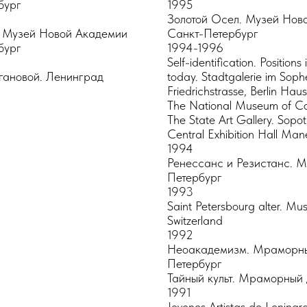
бург
1995
Золотой Осел. Музей Нов
. Музей Новой Академии
Санкт-Петербург
бург
1994-1996
Self-identification. Positions
агановой. Ленинград
today. Stadtgalerie im Sophe
Friedrichstrasse, Berlin Hau
The National Museum of Co
The State Art Gallery. Sopot
Central Exhibition Hall Man
1994
Ренессанс и Резистанс. 
Петербург
1993
Saint Petersbourg alter. M
Switzerland
1992
Неоакадемизм. Мраморны
Петербург
Тайный культ. Мраморный 
1991
Jovenes Artistas de Lenin