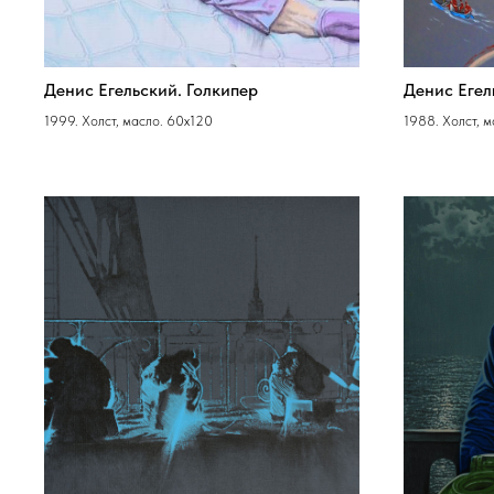
Денис Егельский. Голкипер
Денис Егел
1999. Холст, масло. 60х120
1988. Холст, 