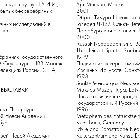
ельскую группу Н.А.И.И.,
Арт Москва. Москва
бытых бессеребряных
2001
Образ Тимура Новикова в 
чных исследований в
Галерея Д-137. Санкт-Пет
тва.
Петербургская светопись.
2000
Russisk Neoacademisme. B
The Heirs of Sparta. Sinebr
обраниях Государственного
1999
ой Скульптуры, ЦВЗ Манеж
Подвижников веры помним
оллекциях России, США,
Изящных Искусств, Санкт
1998
Sankt-Peterburgas Neoakade
 ВЫСТАВКИ
Makslas Muzejs. Riga, Latv
Новые позитивные процес
Государственный Русский
анкт-Петербург
1996
ей Новой Академии
Metaphern des Entrucktseins
бург
Kunsthaus, Germany
Idylle and Katastrophe Ne
узей Новой Академии
Kulturzentrum und Kunst. E