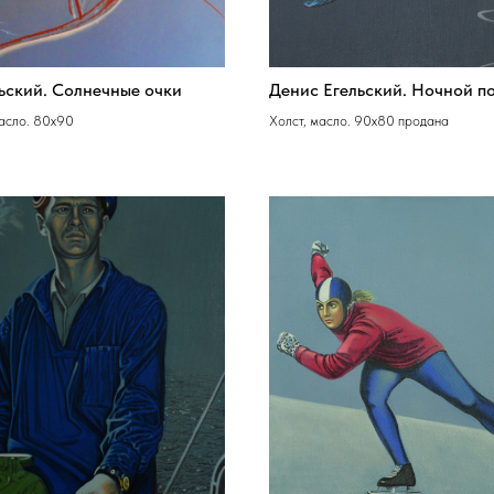
ьский. Солнечные очки
Денис Егельский. Ночной п
масло. 80х90
Холст, масло. 90х80 продана