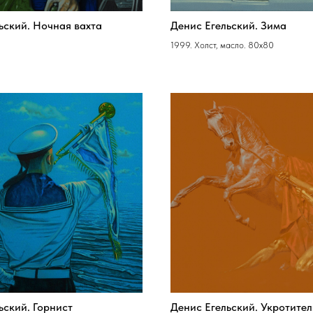
ьский. Ночная вахта
Денис Егельский. Зима
1999. Холст, масло. 80х80
ьский. Горнист
Денис Егельский. Укротител