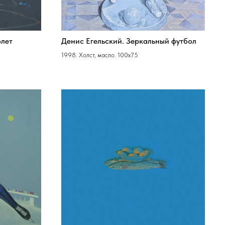
олет
Денис Егельский. Зеркальный футбол
1998. Холст, масло. 100х75